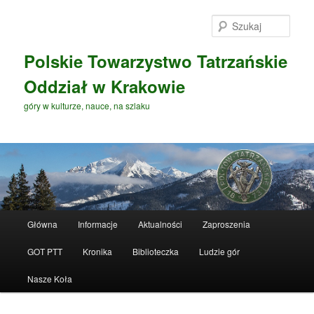
Przeskocz
do
Szuka
tekstu
Polskie Towarzystwo Tatrzańskie
Oddział w Krakowie
góry w kulturze, nauce, na szlaku
G
Główna
Informacje
Aktualności
Zaproszenia
ł
ó
GOT PTT
Kronika
Biblioteczka
Ludzie gór
w
n
Nasze Koła
e
m