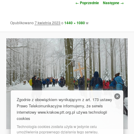
N
e
← Poprzednie
Następne →
a
n
w
u
i
Opublikowano
7 kwietnia 2023
o
1440 × 1080
w
g
a
c
j
a
p
o
o
b
r
a
z
Zgodnie z obowiązkiem wynikającym z art. 173 ustawy
k
Prawo Telekomunikacyjne informujemy, że serwis
a
internetowy www.krakow.ptt.org.pl używa technologii
c
cookies
h
Technologia cookies została użyta w jedynie celu
umożliwienia poprawnego działania tego serwisu.