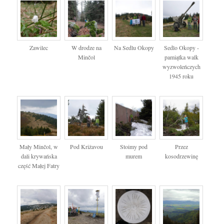
Zawilec
W drodze na
Na Sedlu Okopy
Sedlo Okopy -
Minčol
pamiątka walk
wyzwoleńczych
1945 roku
Mały Minčol, w
Pod Križavou
Stoimy pod
Przez
dali krywańska
murem
kosodrzewinę
część Małej Fatry