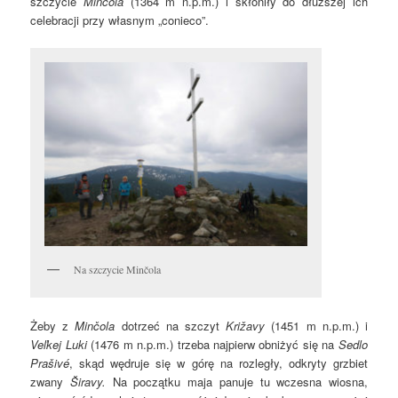
szczycie
Minčola
(1364 m n.p.m.) i skłoniły do dłuższej ich
celebracji przy własnym „conieco”.
Na szczycie Minčola
Żeby z
Minčola
dotrzeć na szczyt
Križavy
(1451 m n.p.m.) i
Veľkej Luki
(1476 m n.p.m.) trzeba najpierw obniżyć się na
Sedlo
Prašivé
, skąd wędruje się w górę na rozległy, odkryty grzbiet
zwany
Širavy.
Na początku maja panuje tu wczesna wiosna,