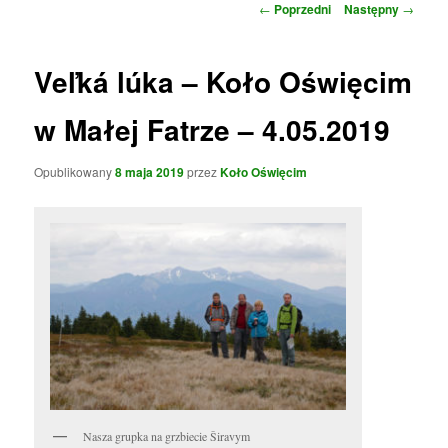
N
e
←
Poprzedni
Następny
→
a
n
w
u
i
Veľká lúka – Koło Oświęcim
g
a
w Małej Fatrze – 4.05.2019
c
j
Opublikowany
8 maja 2019
przez
Koło Oświęcim
a
w
p
i
s
u
Nasza grupka na grzbiecie Širavym