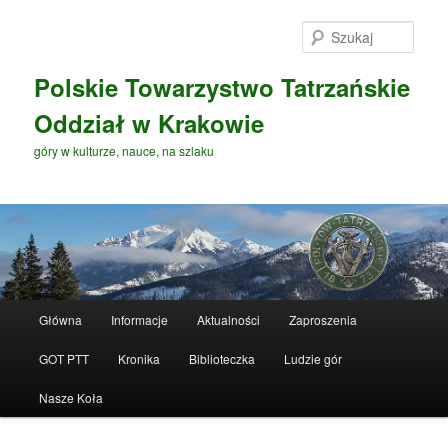
Przeskocz
do
Szuka
tekstu
Polskie Towarzystwo Tatrzańskie
Oddział w Krakowie
góry w kulturze, nauce, na szlaku
G
Główna
Informacje
Aktualności
Zaproszenia
ł
ó
GOT PTT
Kronika
Biblioteczka
Ludzie gór
w
n
Nasze Koła
e
m