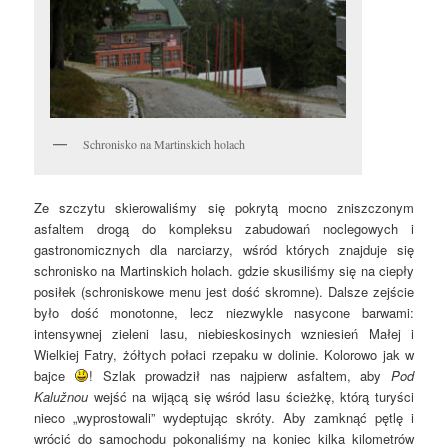
Schronisko na Martinskich holach
Ze szczytu skierowaliśmy się pokrytą mocno zniszczonym
asfaltem drogą do kompleksu zabudowań noclegowych i
gastronomicznych dla narciarzy, wśród których znajduje się
schronisko na Martinskich holach. gdzie skusiliśmy się na ciepły
posiłek (schroniskowe menu jest dość skromne). Dalsze zejście
było dość monotonne, lecz niezwykle nasycone barwami:
intensywnej zieleni lasu, niebieskosinych wzniesień Małej i
Wielkiej Fatry, żółtych połaci rzepaku w dolinie. Kolorowo jak w
bajce
! Szlak prowadził nas najpierw asfaltem, aby
Pod
Kalužnou
wejść na wijącą się wśród lasu ścieżkę, którą turyści
nieco „wyprostowali” wydeptując skróty. Aby zamknąć pętlę i
wrócić do samochodu pokonaliśmy na koniec kilka kilometrów