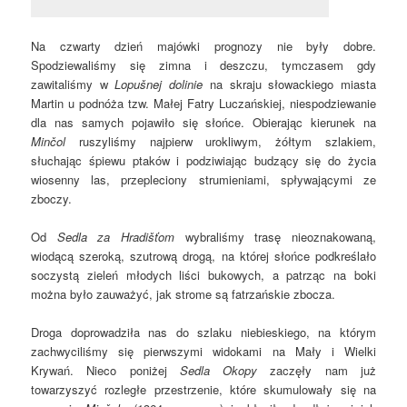
Na czwarty dzień majówki prognozy nie były dobre.
Spodziewaliśmy się zimna i deszczu, tymczasem gdy
zawitaliśmy w
Lopušnej dolinie
na skraju słowackiego miasta
Martin u podnóża tzw. Małej Fatry Luczańskiej, niespodziewanie
dla nas samych pojawiło się słońce. Obierając kierunek na
Minčol
ruszyliśmy najpierw urokliwym, żółtym szlakiem,
słuchając śpiewu ptaków i podziwiając budzący się do życia
wiosenny las, przepleciony strumieniami, spływającymi ze
zboczy.
Od
Sedla za Hradišťom
wybraliśmy trasę nieoznakowaną,
wiodącą szeroką, szutrową drogą, na której słońce podkreślało
soczystą zieleń młodych liści bukowych, a patrząc na boki
można było zauważyć, jak strome są fatrzańskie zbocza.
Droga doprowadziła nas do szlaku niebieskiego, na którym
zachwyciliśmy się pierwszymi widokami na Mały i Wielki
Krywań. Nieco poniżej
Sedla Okopy
zaczęły nam już
towarzyszyć rozległe przestrzenie, które skumulowały się na