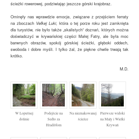
ścieżki rowerowej, podziwiając jeszcze górski krajobraz.
Ominęły nas wprawdzie emocje, związane z przejściem ferraty
na zboczach
Veľkej Luki,
która o tej porze roku jest zamknięta
dla turystów, nie było także „skalistych” doznań, których można
doświadczyć w krywańskiej części Małej Fatry, ale była moc
barwnych obrazów, spokój górskiej ścieżki, głęboki oddech,
swoboda i dobre myśli. I tylko żal, że piękne chwile trwają tak
krótko.
M.D.
W Lopušnej
Podejście na
Na nieznakowanej
Pierwsze widoki
dolinie
Sedlo za
ścieżce
na Mały i Wielki
Hradišťom
Krywań