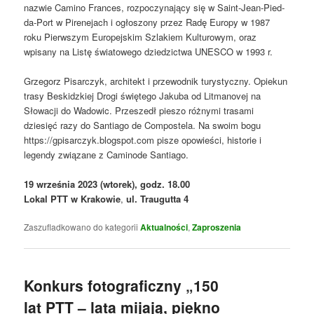
nazwie Camino Frances, rozpoczynający się w Saint-Jean-Pied-
da-Port w Pirenejach i ogłoszony przez Radę Europy w 1987
roku Pierwszym Europejskim Szlakiem Kulturowym, oraz
wpisany na Listę światowego dziedzictwa UNESCO w 1993 r.
Grzegorz Pisarczyk, architekt i przewodnik turystyczny. Opiekun
trasy Beskidzkiej Drogi świętego Jakuba od Litmanovej na
Słowacji do Wadowic. Przeszedł pieszo różnymi trasami
dziesięć razy do Santiago de Compostela. Na swoim bogu
https://gpisarczyk.blogspot.com pisze opowieści, historie i
legendy związane z Caminode Santiago.
19 września 2023 (wtorek), godz. 18.00
Lokal PTT w Krakowie
,
ul. Traugutta 4
Zaszufladkowano do kategorii
Aktualności
,
Zaproszenia
Konkurs fotograficzny „150
lat PTT – lata mijają, piękno