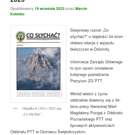
Opublikowany
19 września 2023
przez
Marcin
Kolonko
Sierpniowy numer „Co
słychać?” o objętości 24 stron
otwiera relacja z wyjazdu
bielszczan w Dolomity.
Informacje Zarządu Głównego
to tym razem omówienie
kolejnego posiedzenia
Prezyium ZG PTT.
Wśród wieści z życia
oddziałów dowiemy się o 30-
leciu pracy literackiej Marii
Okładka 8 (392) / 2023 nru
Magdaleny Pocgaj z Oddziału
„Co Słychać”.
Poznańskiego PTT oraz
lipcowych aktywnościach
Oddziału PTT w Ostrowcu Świętokrzyskim.