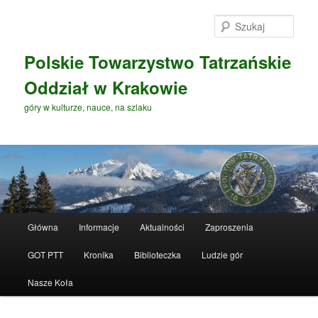
Przeskocz
Przeskocz
do
do
Szuka
tekstu
widgetów
Polskie Towarzystwo Tatrzańskie
Oddział w Krakowie
góry w kulturze, nauce, na szlaku
G
Główna
Informacje
Aktualności
Zaproszenia
ł
ó
GOT PTT
Kronika
Biblioteczka
Ludzie gór
w
n
Nasze Koła
e
m