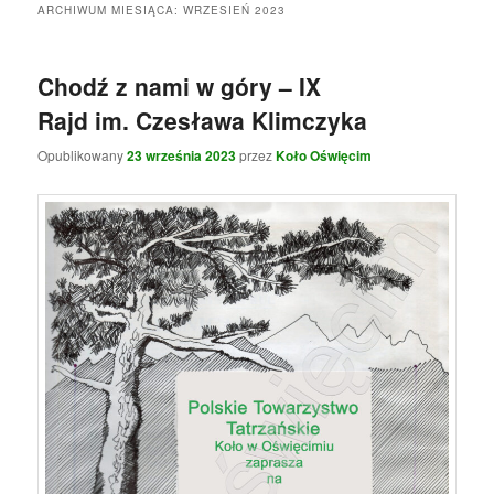
e
ARCHIWUM MIESIĄCA:
WRZESIEŃ 2023
n
u
Chodź z nami w góry – IX
Rajd im. Czesława Klimczyka
Opublikowany
23 września 2023
przez
Koło Oświęcim