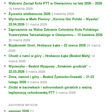
Wybrano Zarząd Koła PTT w Oświęcimiu na lata 2026 – 2028
16 kwietnia 2026
Życzenia wielkanocne 2026
2 kwietnia 2026
Wycieczka w Małe Pieniny: „Korona Gór Polski – Wysoka”
25.04.2026
31 marca 2026
Zaproszenie na Walne Zebranie Członków Koła Polskiego
Towarzystwa Tatrzańskiego w Oświęcimiu – 15 kwietnia 2026
30 marca 2026
Bujakowski Groń, Hrobacza Łąka – 22 marca 2026
24 marca
2026
Chodź z nami w góry – Hrobacza Łąka (Beskid Mały)
14
marca 2026
Wycieczka – Beskid Wyspowy „Szlakiem grodzisk” –
22.03.2026
5 marca 2026
Zima, namiot i góry – Beskid Żywiecko-Orawski – 21-23
lutego 2026
4 marca 2026
Zniżki w bacówkach i schroniskach górskich z ważną
legitymacją członkowską PTT
2 marca 2026
ARCHIWUM WPISÓW
sierpień 2026
(1)