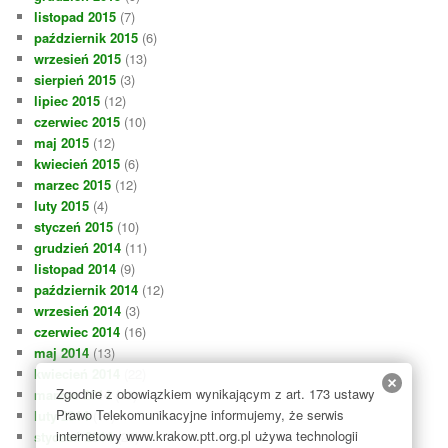
listopad 2015
(7)
październik 2015
(6)
wrzesień 2015
(13)
sierpień 2015
(3)
lipiec 2015
(12)
czerwiec 2015
(10)
maj 2015
(12)
kwiecień 2015
(6)
marzec 2015
(12)
luty 2015
(4)
styczeń 2015
(10)
grudzień 2014
(11)
listopad 2014
(9)
październik 2014
(12)
wrzesień 2014
(3)
czerwiec 2014
(16)
maj 2014
(13)
kwiecień 2014
(22)
Zgodnie z obowiązkiem wynikającym z art. 173 ustawy
marzec 2014
(13)
Prawo Telekomunikacyjne informujemy, że serwis
luty 2014
(17)
internetowy www.krakow.ptt.org.pl używa technologii
styczeń 2014
(23)