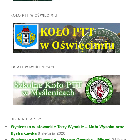
KOŁO PTT W OŚWIĘCIMIU
SK PTT W MYŚLENICACH
OSTATNIE WPISY
Wycieczka w słowackie Tatry Wysokie – Mała Wysoka oraz
Bystra Ławka
8 sierpnia 2026
Wycieczka na Słowację – Magura Orawska – Mincol
24 lipca