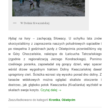
W Dolinie Kwaczańskiej
Hybaj na hory
– zachęcają Słowacy. U schyłku lata znów
skorzystaliśmy z zaproszenia naszych południowych sąsiadów i
po niespełna 3 godzinach jazdy z Oświęcimia przenieśliśmy się
w Góry Choczańskie, należące do Łańcucha Tatrzańskiego
(zgodnie z regionalizacją Jerzego Kondrackiego). Pomimo
rześkiego poranka, zapowiadał się gorący dzień, więc spacer
wśród drzew wygodnym traktem Doliny Kwaczańskiej dawał
upragniony cień. Ścieżka wznosi się wysoko ponad dno doliny. Z
tarasów widokowych można oglądać skaliste otoczenie i
dostrzec, jak głęboko potok Kwaczanka (
Kvačianka
) wyżłobił w
skałach swoje koryto.
Czytaj dalej
→
Zaszufladkowano do kategorii
Kronika
,
Oświęcim