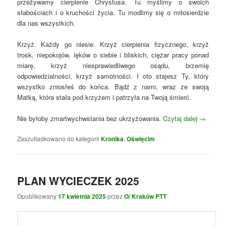
przeżywamy cierpienie Chrystusa. Tu myślimy o swoich
słabościach i o kruchości życia. Tu modlimy się o miłosierdzie
dla nas wszystkich.
Krzyż. Każdy go niesie. Krzyż cierpienia fizycznego, krzyż
trosk, niepokojów, lęków o siebie i bliskich, ciężar pracy ponad
miarę, krzyż niesprawiedliwego osądu, brzemię
odpowiedzialności, krzyż samotności. I oto stajesz Ty, który
wszystko zniosłeś do końca. Bądź z nami, wraz ze swoją
Matką, która stała pod krzyżem i patrzyła na Twoją śmierć.
Nie byłoby zmartwychwstania bez ukrzyżowania.
Czytaj dalej
→
Zaszufladkowano do kategorii
Kronika
,
Oświęcim
PLAN WYCIECZEK 2025
Opublikowany
17 kwietnia 2025
przez
O/ Kraków PTT