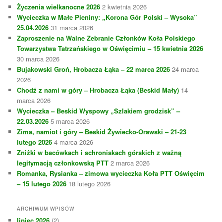
Życzenia wielkanocne 2026
2 kwietnia 2026
Wycieczka w Małe Pieniny: „Korona Gór Polski – Wysoka”
25.04.2026
31 marca 2026
Zaproszenie na Walne Zebranie Członków Koła Polskiego
Towarzystwa Tatrzańskiego w Oświęcimiu – 15 kwietnia 2026
30 marca 2026
Bujakowski Groń, Hrobacza Łąka – 22 marca 2026
24 marca
2026
Chodź z nami w góry – Hrobacza Łąka (Beskid Mały)
14
marca 2026
Wycieczka – Beskid Wyspowy „Szlakiem grodzisk” –
22.03.2026
5 marca 2026
Zima, namiot i góry – Beskid Żywiecko-Orawski – 21-23
lutego 2026
4 marca 2026
Zniżki w bacówkach i schroniskach górskich z ważną
legitymacją członkowską PTT
2 marca 2026
Romanka, Rysianka – zimowa wycieczka Koła PTT Oświęcim
– 15 lutego 2026
18 lutego 2026
ARCHIWUM WPISÓW
lipiec 2026
(2)