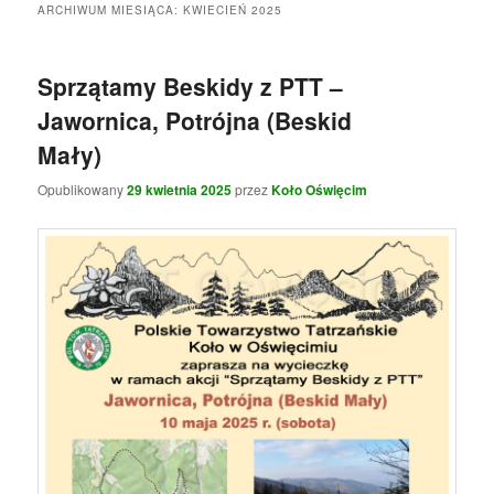
e
ARCHIWUM MIESIĄCA:
KWIECIEŃ 2025
n
u
Sprzątamy Beskidy z PTT –
Jawornica, Potrójna (Beskid
Mały)
Opublikowany
29 kwietnia 2025
przez
Koło Oświęcim