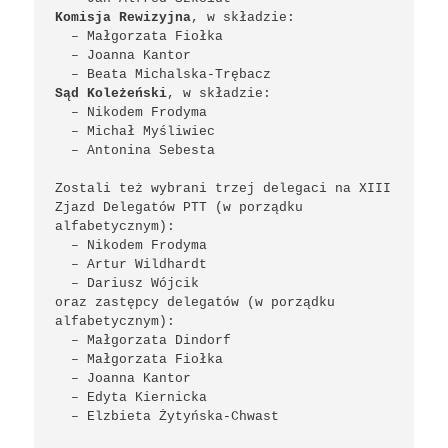
Komisja Rewizyjna
, w składzie:

  – Małgorzata Fiołka

  – Joanna Kantor

Sąd Koleżeński
, w składzie:

  – Nikodem Frodyma

  – Michał Myśliwiec

  – Antonina Sebesta

Zostali też wybrani trzej delegaci na XIII 
Zjazd Delegatów PTT (w porządku 
alfabetycznym):

  – Nikodem Frodyma

  – Artur Wildhardt

  – Dariusz Wójcik

oraz zastępcy delegatów (w porządku 
alfabetycznym): 

  – Małgorzata Dindorf

  – Małgorzata Fiołka

  – Joanna Kantor

  – Edyta Kiernicka

  – Elzbieta Żytyńska-Chwast
