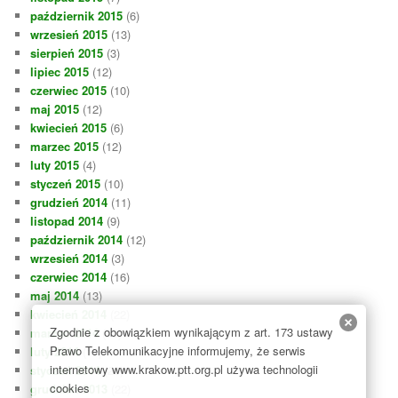
październik 2015
(6)
wrzesień 2015
(13)
sierpień 2015
(3)
lipiec 2015
(12)
czerwiec 2015
(10)
maj 2015
(12)
kwiecień 2015
(6)
marzec 2015
(12)
luty 2015
(4)
styczeń 2015
(10)
grudzień 2014
(11)
listopad 2014
(9)
październik 2014
(12)
wrzesień 2014
(3)
czerwiec 2014
(16)
maj 2014
(13)
kwiecień 2014
(22)
Zgodnie z obowiązkiem wynikającym z art. 173 ustawy
marzec 2014
(13)
Prawo Telekomunikacyjne informujemy, że serwis
luty 2014
(17)
internetowy www.krakow.ptt.org.pl używa technologii
styczeń 2014
(23)
cookies
grudzień 2013
(22)