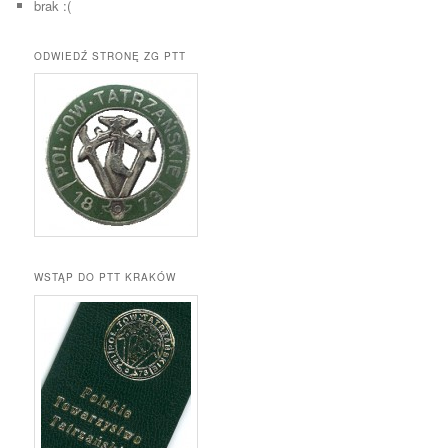
brak :(
ODWIEDŹ STRONĘ ZG PTT
WSTĄP DO PTT KRAKÓW