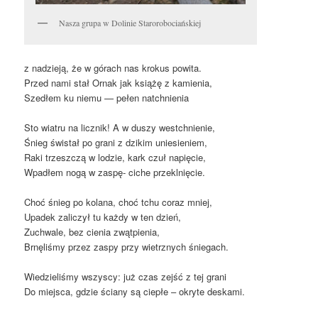
Nasza grupa w Dolinie Starorobociańskiej
z nadzieją, że w górach nas krokus powita.
Przed nami stał Ornak jak książę z kamienia,
Szedłem ku niemu — pełen natchnienia
Sto wiatru na licznik! A w duszy westchnienie,
Śnieg świstał po grani z dzikim uniesieniem,
Raki trzeszczą w lodzie, kark czuł napięcie,
Wpadłem nogą w zaspę- ciche przeklnięcie.
Choć śnieg po kolana, choć tchu coraz mniej,
Upadek zaliczył tu każdy w ten dzień,
Zuchwale, bez cienia zwątpienia,
Brnęliśmy przez zaspy przy wietrznych śniegach.
Wiedzieliśmy wszyscy: już czas zejść z tej grani
Do miejsca, gdzie ściany są ciepłe – okryte deskami.