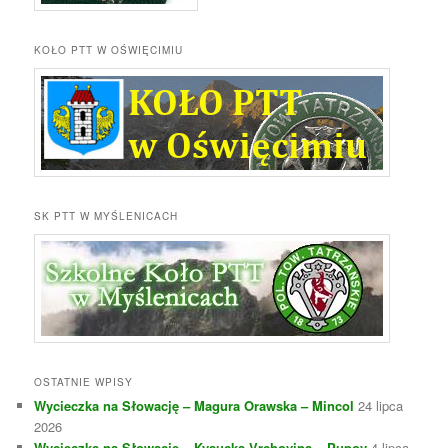
KOŁO PTT W OŚWIĘCIMIU
SK PTT W MYŚLENICACH
OSTATNIE WPISY
Wycieczka na Słowację – Magura Orawska – Mincol
24 lipca
2026
Wycieczka na Słowację – Kysucka Vrchovina – Pupov
4 lipca