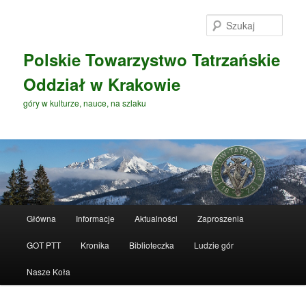
Przeskocz
Przeskocz
do
do
Szuka
tekstu
widgetów
Polskie Towarzystwo Tatrzańskie
Oddział w Krakowie
góry w kulturze, nauce, na szlaku
G
Główna
Informacje
Aktualności
Zaproszenia
ł
ó
GOT PTT
Kronika
Biblioteczka
Ludzie gór
w
n
Nasze Koła
e
m